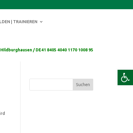
LDEN | TRAINIEREN
 Hildburghausen / DE41 8405 4040 1170 1008 95
Werkzeug
Suchen
nach:
ird