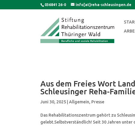
Skip
036841 26-0
info[at]reha-schleusingen.de
to
content
STA
ARBE
Aus dem Freies Wort Land
Schleusinger Reha-Famili
Juni 30, 2025
|
Allgemein
,
Presse
Das Rehabilitationszentrum gehört zu Schleusi
gelebt.Selbstverständlich! Seit 30 Jahren unter