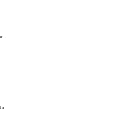
et.
e
tto