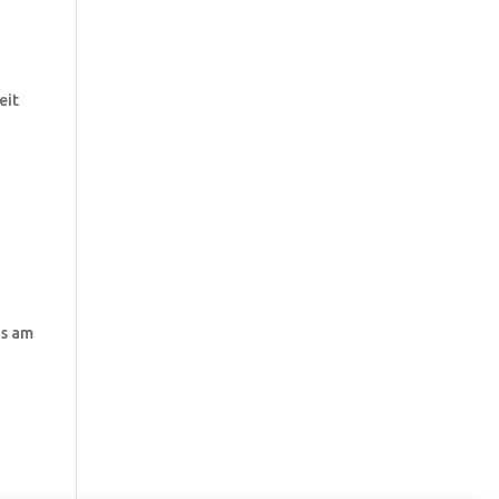
eit
us am