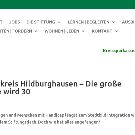
modal-check
RT
JOBS
DIE STIFTUNG
LERNEN | BEGLEITEN
AUSBI
ITEN | FÖRDERN
WOHNEN | LEBEN
KONTAKT
Kreissparkasse
kreis Hildburghausen – Die große
e wird 30
ngen und Menschen mit Handicap längst zum Stadtbild.Integration w
 dem Stiftungsdach. Doch wie hat alles angefangen?