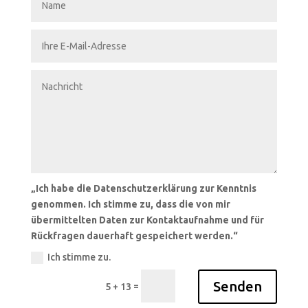
Ihre
E-
Mail-
Adresse
Nachricht
„Ich
„Ich habe die Datenschutzerklärung zur Kenntnis
habe
genommen. Ich stimme zu, dass die von mir
die
übermittelten Daten zur Kontaktaufnahme und für
Datenschutzerklärung
zur
Rückfragen dauerhaft gespeichert werden.“
Kenntnis
genommen.
Ich stimme zu.
Ich
stimme
Senden
=
5 + 13
zu,
dass