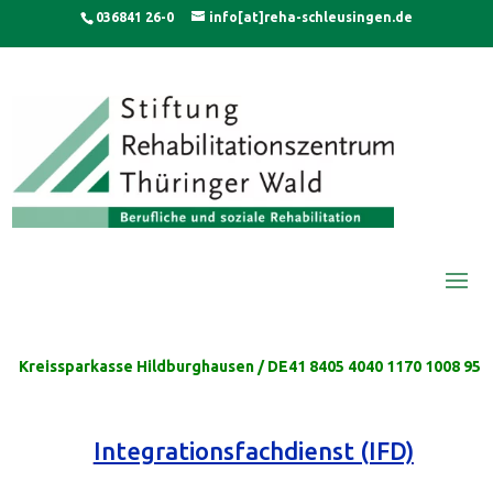
Skip
modal-check
036841 26-0
info[at]reha-schleusingen.de
to
content
Kreissparkasse Hildburghausen / DE41 8405 4040 1170 1008 95
Integrationsfachdienst (IFD)