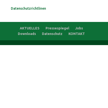
die
von
Datenschutzrichtlinen
mir
übermittelten
Daten
zur
Kontaktaufnahme
AKTUELLES
Pressespiegel
Jobs
und
Downloads
Datenschutz
KONTAKT
für
Rückfragen
dauerhaft
gespeichert
werden.“