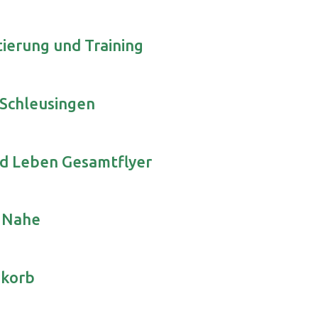
tierung und Training
 Schleusingen
d Leben Gesamtflyer
r Nahe
nkorb