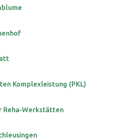
enblume
chenhof
att
rten Komplexleistung (PKL)
er Reha-Werkstätten
chleusingen