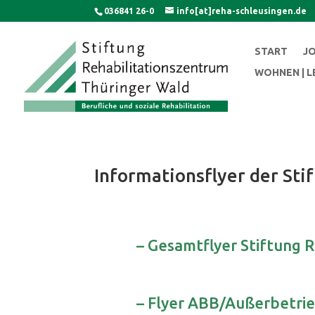
Skip
036841 26-0
info[at]reha-schleusingen.de
to
content
START
J
WOHNEN | 
Informationsflyer der St
– Gesamtflyer Stiftung 
– Flyer ABB/Außerbetrie