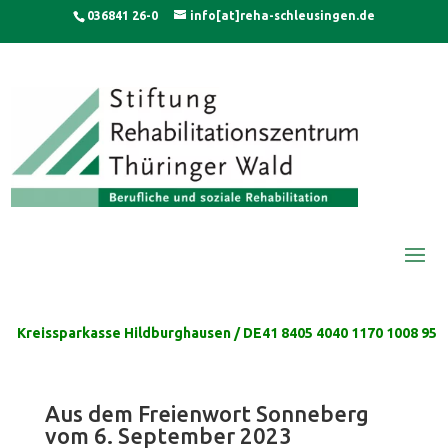
Skip
modal-check
036841 26-0
info[at]reha-schleusingen.de
to
content
Kreissparkasse Hildburghausen / DE41 8405 4040 1170 1008 95
Aus dem Freienwort Sonneberg
vom 6. September 2023