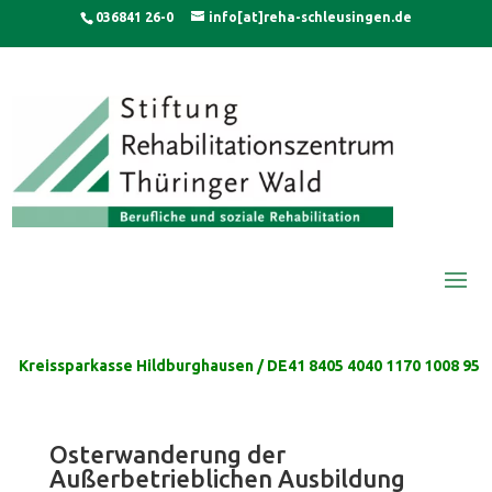
Skip
modal-check
036841 26-0
info[at]reha-schleusingen.de
to
content
Kreissparkasse Hildburghausen / DE41 8405 4040 1170 1008 95
Osterwanderung der
Außerbetrieblichen Ausbildung