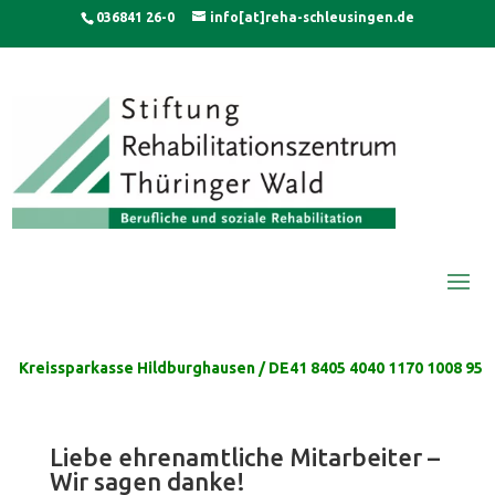
Skip
modal-check
036841 26-0
info[at]reha-schleusingen.de
to
content
Kreissparkasse Hildburghausen / DE41 8405 4040 1170 1008 95
Liebe ehrenamtliche Mitarbeiter –
Wir sagen danke!