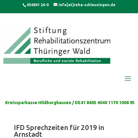
Skip
modal-check
036841 26-0
info[at]reha-schleusingen.de
to
content
Kreissparkasse Hildburghausen / DE41 8405 4040 1170 1008 95
IFD Sprechzeiten für 2019 in
Arnstadt