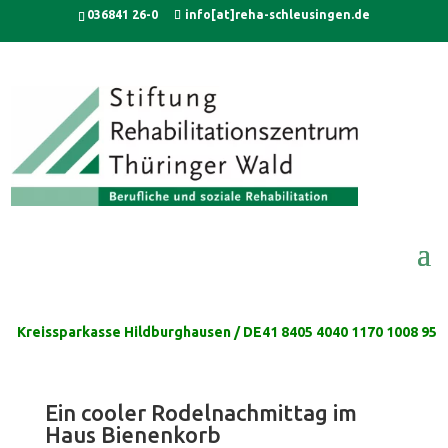
Skip
modal-check
036841 26-0
info[at]reha-schleusingen.de
to
content
Kreissparkasse Hildburghausen / DE41 8405 4040 1170 1008 95
Ein cooler Rodelnachmittag im
Haus Bienenkorb