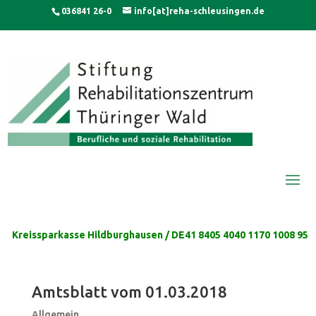
Skip
modal-check
036841 26-0
info[at]reha-schleusingen.de
to
content
Kreissparkasse Hildburghausen / DE41 8405 4040 1170 1008 95
Amtsblatt vom 01.03.2018
Allgemein