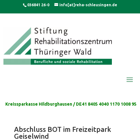
Skip
modal-check
036841 26-0
info[at]reha-schleusingen.de
to
content
Kreissparkasse Hildburghausen / DE41 8405 4040 1170 1008 95
Abschluss BOT im Freizeitpark
Geiselwind