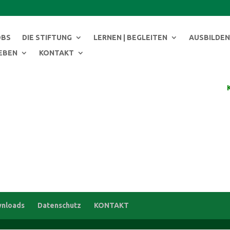
modal-check
OBS
DIE STIFTUNG
LERNEN | BEGLEITEN
AUSBILDEN 
LEBEN
KONTAKT
nloads
Datenschutz
KONTAKT