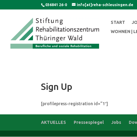
Skip
036841 26-0
info[at]reha-schleusingen.de
to
content
START
J
WOHNEN | 
Sign Up
[profilepress-registration id=“1″]
AKTUELLES
Pressespiegel
Jobs
Dow