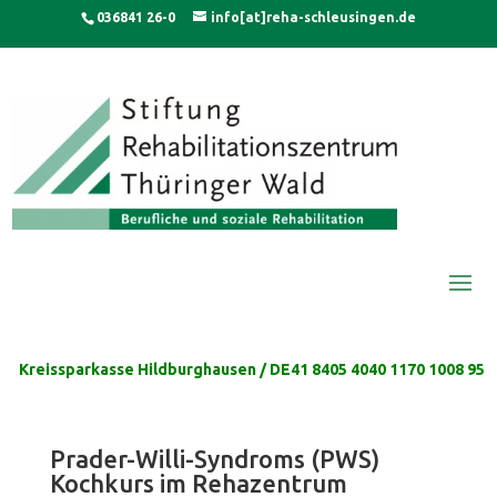
Skip
modal-check
036841 26-0
info[at]reha-schleusingen.de
to
content
Kreissparkasse Hildburghausen / DE41 8405 4040 1170 1008 95
Prader-Willi-Syndroms (PWS)
Kochkurs im Rehazentrum