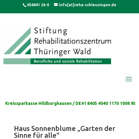
Skip
modal-check
036841 26-0
info[at]reha-schleusingen.de
to
content
Kreissparkasse Hildburghausen / DE41 8405 4040 1170 1008 95
Haus Sonnenblume „Garten der
Sinne für alle“