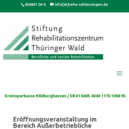
Skip
modal-check
036841 26-0
info[at]reha-schleusingen.de
to
content
Kreissparkasse Hildburghausen / DE41 8405 4040 1170 1008 95
Eröffnungsveranstaltung im
Bereich Außerbetriebliche