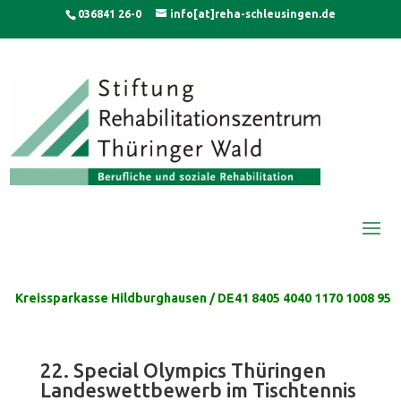
Skip
modal-check
036841 26-0
info[at]reha-schleusingen.de
to
content
Kreissparkasse Hildburghausen / DE41 8405 4040 1170 1008 95
22. Special Olympics Thüringen
Landeswettbewerb im Tischtennis