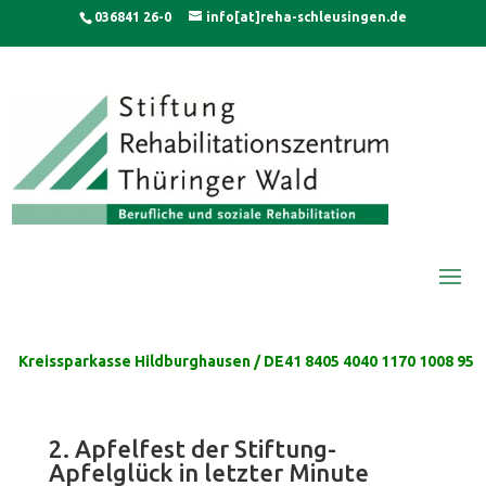
Skip
modal-check
036841 26-0
info[at]reha-schleusingen.de
to
content
Kreissparkasse Hildburghausen / DE41 8405 4040 1170 1008 95
2. Apfelfest der Stiftung-
Apfelglück in letzter Minute